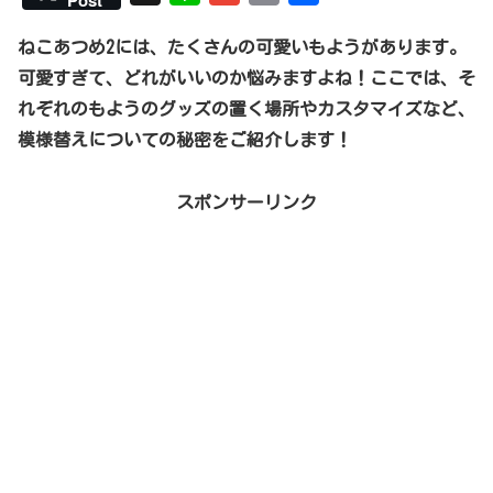
i
m
m
有
ねこあつめ2には、たくさんの可愛いもようがあります。
n
a
a
可愛すぎて、どれがいいのか悩みますよね！ここでは、そ
e
i
i
れぞれのもようのグッズの置く場所やカスタマイズなど、
l
l
模様替えについての秘密をご紹介します！
スポンサーリンク