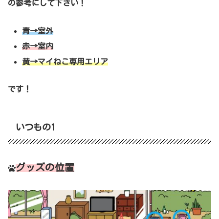
の参考にして下さい！
青→室外
赤→室内
黄→マイねこ専用エリア
です！
いつもの1
グッズの位置