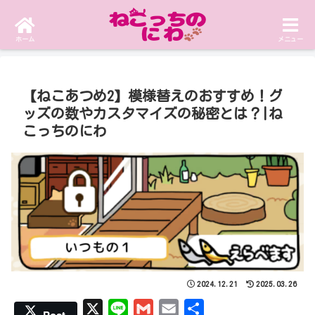
まったり攻略！ねこあつめ2情報ブログ
ホーム
メニュー
【ねこあつめ2】模様替えのおすすめ！グ
ッズの数やカスタマイズの秘密とは？|ね
こっちのにわ
2024.12.21
2025.03.26
X
L
G
E
共
Post