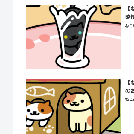
【
略
ねこ
【
の
ねこ