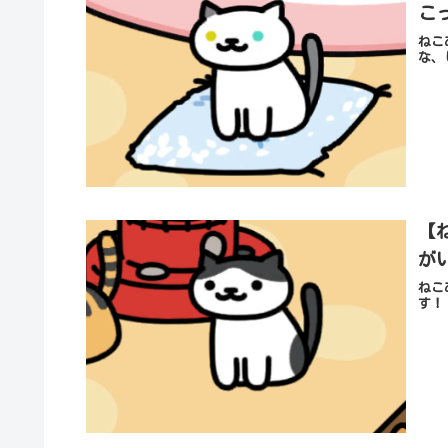
こ
ねこ
な、
【
が
ねこ
す！